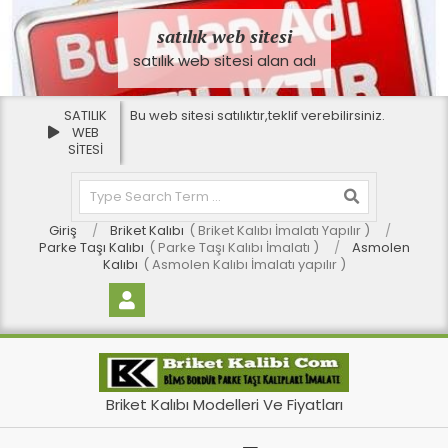
Skip
to
satılık web sitesi
content
satılık web sitesi alan adı
SATILIK
Bu web sitesi satılıktır,teklif verebilirsiniz.
www
WEB
SİTESİ
Search
Giriş
Briket Kalıbı
Briket Kalıbı İmalatı Yapılır
Parke Taşı Kalıbı
Parke Taşı Kalıbı İmalatı
Asmolen
Kalıbı
Asmolen Kalıbı İmalatı yapılır
BU SİTE SATILIK
SATILIK WEB SİTESİ
B
Briket Kalıbı Modelleri Ve Fiyatları
r
Primary