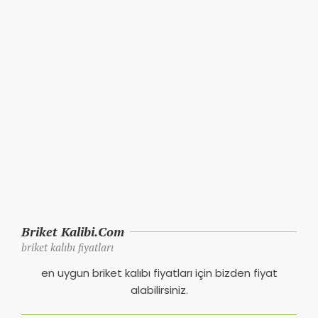
Bordür Kalıbı
2025-
In:
Bordür Kalıbı
,
Uncategorized
Tagged:
03-
bordur kalibi
,
bordür kalıbı
,
bordür taş kalıpları
,
bordür taşı kalıbı
05
Aradığınız bordür kalıbı veya sizin
OKUMAYA DEVAM ET
Briket Kalibi.Com
briket kalıbı fiyatları
en uygun briket kalıbı fiyatları için bizden fiyat
alabilirsiniz.