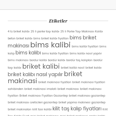
Etiketler
4 lü briket kalıbı
25 li parke taşı kalıbı
25 li Parke Taşı Makinası Kalıbı
bims briket
beton briket kalıbı
bims briket kalıbı fiyatları
bims kalibi
makinası
bims kalibi fiyatlari
bims
bims kalıbı
kalip
bims kalıbı fiyatları
bims kalıbı nasıl yapılır
bims makinası
bordur kalibi
bordür kalıbı
bordür taş kalıpları
bordür
briket kalibi
taşı kalıbı
briket kalibi nasil
briket kalıbı
briket
briket kalıbı nasıl yapılır
makinasi
briket makinasi fiyatlari
briket makinasi fiyatlari
sahibinden
briket makinasi imalati
briket makinası
briket makinası
fiyatları
Briket makinası Fiyatları Gaziantep
briket makinası gaziantep
briket makinası üreticileri gaziantep
briket yapma makinesi
gaziantep
kilit taş kalıp fiyatları
briket makinaları
kilit tasi kalibi
Kilit