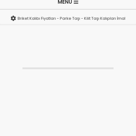
MENU
i
Navigation
Menu
k
Briket Kalıbı Fiyatları - Parke Taşı - Kilit Taşı Kalıpları İmalatı
e
t
K
a
l
ı
b
ı