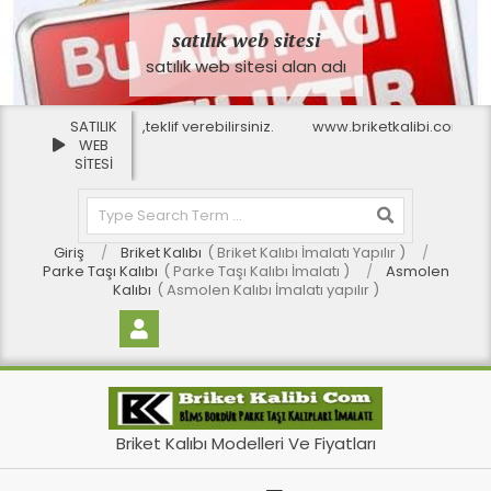
Skip
to
satılık web sitesi
content
satılık web sitesi alan adı
 web sitesi satılıktır,teklif verebilirsiniz.
SATILIK
www.briketkalibi.com
WEB
SİTESİ
Search
Giriş
Briket Kalıbı
Briket Kalıbı İmalatı Yapılır
Parke Taşı Kalıbı
Parke Taşı Kalıbı İmalatı
Asmolen
Kalıbı
Asmolen Kalıbı İmalatı yapılır
BU SİTE SATILIK
SATILIK WEB SİTESİ
B
Briket Kalıbı Modelleri Ve Fiyatları
r
Primary