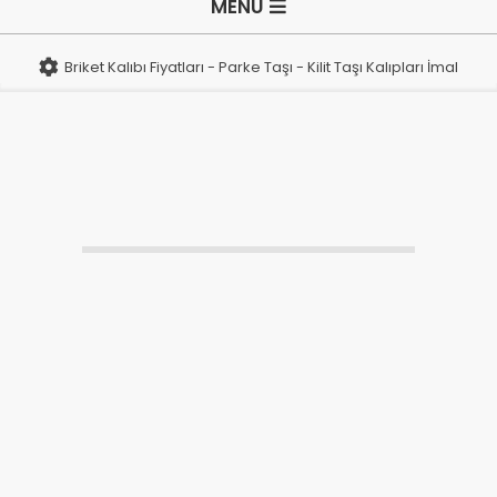
MENU
i
Navigation
Menu
k
Briket Kalıbı Fiyatları - Parke Taşı - Kilit Taşı Kalıpları İmalatı
e
t
K
a
l
ı
b
ı