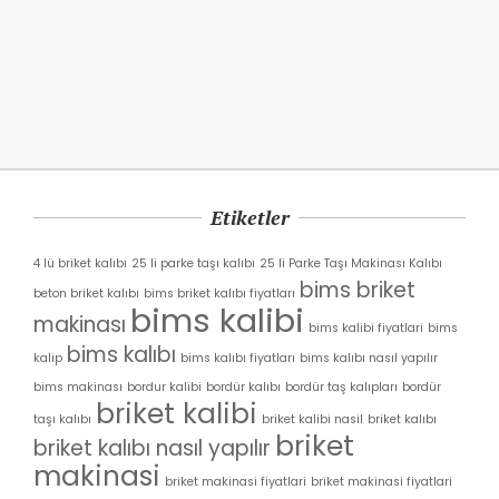
Etiketler
4 lü briket kalıbı
25 li parke taşı kalıbı
25 li Parke Taşı Makinası Kalıbı
bims briket
beton briket kalıbı
bims briket kalıbı fiyatları
bims kalibi
makinası
bims kalibi fiyatlari
bims
bims kalıbı
kalip
bims kalıbı fiyatları
bims kalıbı nasıl yapılır
bims makinası
bordur kalibi
bordür kalıbı
bordür taş kalıpları
bordür
briket kalibi
taşı kalıbı
briket kalibi nasil
briket kalıbı
briket
briket kalıbı nasıl yapılır
makinasi
briket makinasi fiyatlari
briket makinasi fiyatlari